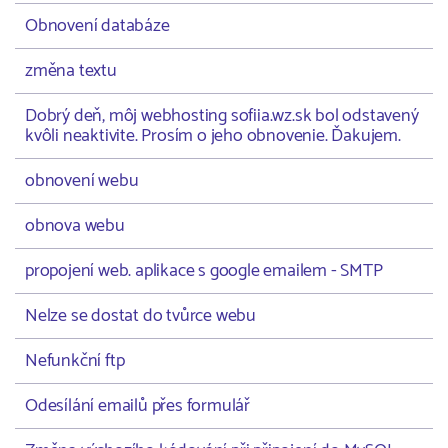
Obnovení databáze
změna textu
Dobrý deň, môj webhosting sofiia.wz.sk bol odstavený
kvôli neaktivite. Prosím o jeho obnovenie. Ďakujem.
obnovení webu
obnova webu
propojení web. aplikace s google emailem - SMTP
Nelze se dostat do tvůrce webu
Nefunkční ftp
Odesílání emailů přes formulář