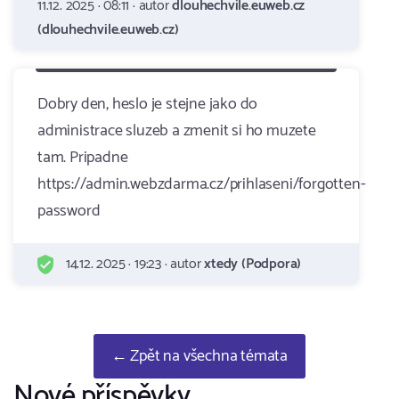
11.12. 2025 · 08:11 · autor
dlouhechvile.euweb.cz
(dlouhechvile.euweb.cz)
Dobry den, heslo je stejne jako do
administrace sluzeb a zmenit si ho muzete
tam. Pripadne
https://admin.webzdarma.cz/prihlaseni/forgotten-
password
14.12. 2025 · 19:23 · autor
xtedy (Podpora)
← Zpět na všechna témata
Nové příspěvky