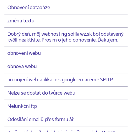
Obnovení databáze
změna textu
Dobrý deň, môj webhosting sofiia.wz.sk bol odstavený
kvôli neaktivite. Prosím o jeho obnovenie. Ďakujem.
obnovení webu
obnova webu
propojení web. aplikace s google emailem - SMTP
Nelze se dostat do tvůrce webu
Nefunkční ftp
Odesílání emailů přes formulář