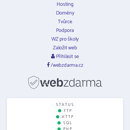
Hosting
Domény
Tvůrce
Podpora
WZ pro školy
Založit web
Přihlásit se
/webzdarma.cz
STATUS
FTP
HTTP
SQL
PHP