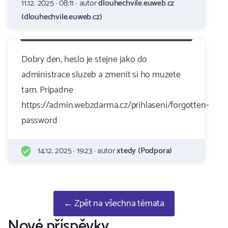
11.12. 2025 · 08:11 · autor
dlouhechvile.euweb.cz
(dlouhechvile.euweb.cz)
Dobry den, heslo je stejne jako do
administrace sluzeb a zmenit si ho muzete
tam. Pripadne
https://admin.webzdarma.cz/prihlaseni/forgotten-
password
14.12. 2025 · 19:23 · autor
xtedy (Podpora)
← Zpět na všechna témata
Nové příspěvky