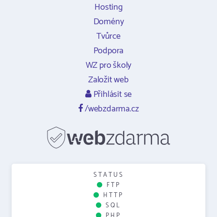
Hosting
Domény
Tvůrce
Podpora
WZ pro školy
Založit web
Přihlásit se
/webzdarma.cz
STATUS
FTP
HTTP
SQL
PHP