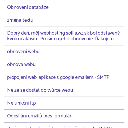
Obnovení databáze
změna textu
Dobrý deň, môj webhosting sofiia.wz.sk bol odstavený
kvôli neaktivite. Prosím o jeho obnovenie. Ďakujem.
obnovení webu
obnova webu
propojení web. aplikace s google emailem - SMTP
Nelze se dostat do tvůrce webu
Nefunkční ftp
Odesílání emailů přes formulář