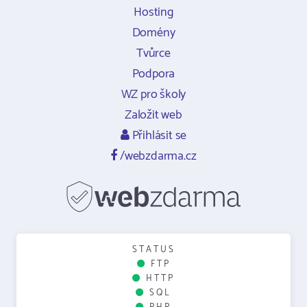
Hosting
Domény
Tvůrce
Podpora
WZ pro školy
Založit web
Přihlásit se
/webzdarma.cz
STATUS
FTP
HTTP
SQL