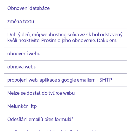
Obnovení databáze
změna textu
Dobrý deň, môj webhosting sofiia.wz.sk bol odstavený
kvôli neaktivite. Prosím o jeho obnovenie. Ďakujem.
obnovení webu
obnova webu
propojení web. aplikace s google emailem - SMTP
Nelze se dostat do tvůrce webu
Nefunkční ftp
Odesílání emailů přes formulář