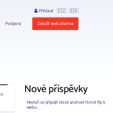
Přihlásit
🇨🇿
🇸🇰
Podpora
Založit web zdarma
Nové příspěvky
to
Nedaří se připojit skrze android ttcmd ftp k
webu ..