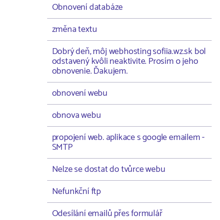
Obnovení databáze
změna textu
Dobrý deň, môj webhosting sofiia.wz.sk bol
odstavený kvôli neaktivite. Prosím o jeho
obnovenie. Ďakujem.
obnovení webu
obnova webu
propojení web. aplikace s google emailem -
SMTP
Nelze se dostat do tvůrce webu
Nefunkční ftp
Odesílání emailů přes formulář