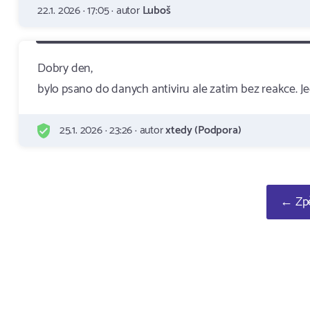
22.1. 2026 · 17:05 · autor
Luboš
Dobry den,
bylo psano do danych antiviru ale zatim bez reakce. J
25.1. 2026 · 23:26 · autor
xtedy (Podpora)
← Zpě