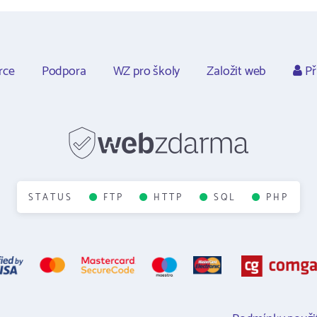
rce
Podpora
WZ pro školy
Založit web
Př
STATUS
FTP
HTTP
SQL
PHP