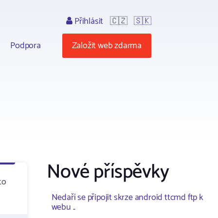
Přihlásit
🇨🇿
🇸🇰
Podpora
Založit web zdarma
Nové příspěvky
to
Nedaří se připojit skrze android ttcmd ftp k
webu ..