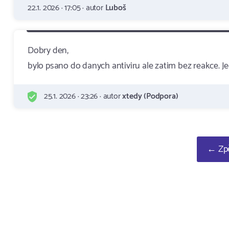
22.1. 2026 · 17:05 · autor
Luboš
Dobry den,
bylo psano do danych antiviru ale zatim bez reakce. J
25.1. 2026 · 23:26 · autor
xtedy (Podpora)
← Zpě