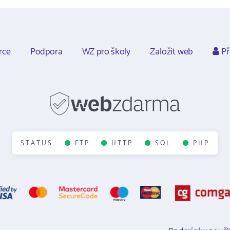
rce
Podpora
WZ pro školy
Založit web
Př
STATUS
FTP
HTTP
SQL
PHP