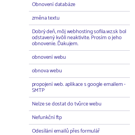
Obnovení databáze
změna textu
Dobrý deň, môj webhosting sofiia.wz.sk bol
odstavený kvôli neaktivite. Prosím o jeho
obnovenie. Ďakujem.
obnovení webu
obnova webu
propojení web. aplikace s google emailem -
SMTP
Nelze se dostat do tvůrce webu
Nefunkční ftp
Odesílání emailů přes formulář