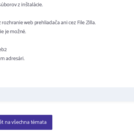
borov z inštalácie.
ozhranie web prehliadača ani cez File Zilla.
ie je možné.
eb2
m adresári.
t na všechna témata