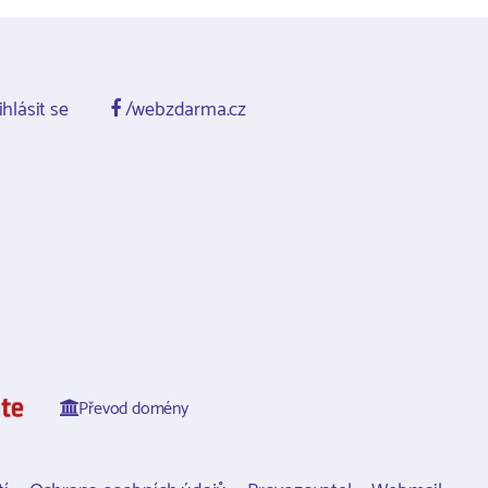
ihlásit se
/webzdarma.cz
Převod domény