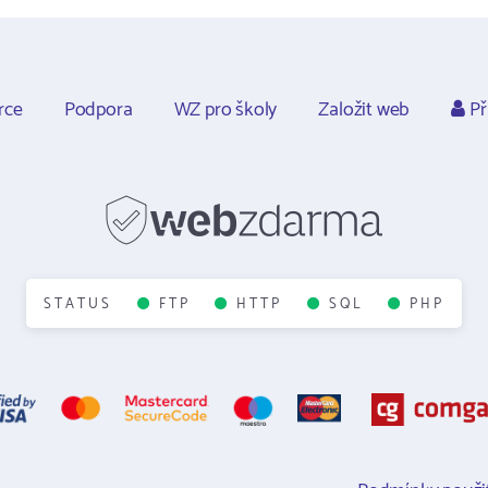
rce
Podpora
WZ pro školy
Založit web
Př
STATUS
FTP
HTTP
SQL
PHP