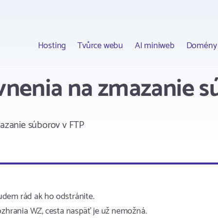
Hosting
Tvůrce webu
AI miniweb
Domény
nenia na zmazanie s
zanie súborov v FTP
udem rád ak ho odstránite.
rozhrania WZ, cesta naspäť je už nemožná.