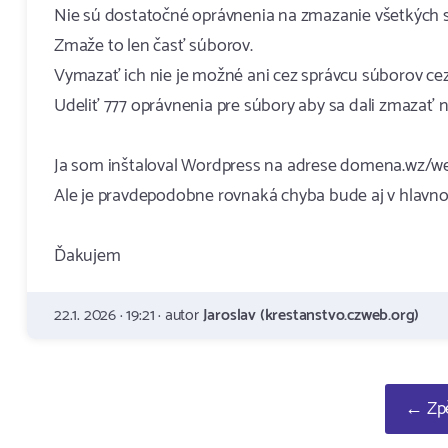
Nie sú dostatočné oprávnenia na zmazanie všetkých sú
Zmaže to len časť súborov.
Vymazať ich nie je možné ani cez správcu súborov cez r
Udeliť 777 oprávnenia pre súbory aby sa dali zmazať n
Ja som inštaloval Wordpress na adrese domena.wz/w
Ale je pravdepodobne rovnaká chyba bude aj v hlavno
Ďakujem
22.1. 2026 · 19:21 · autor
Jaroslav (krestanstvo.czweb.org)
← Zpě