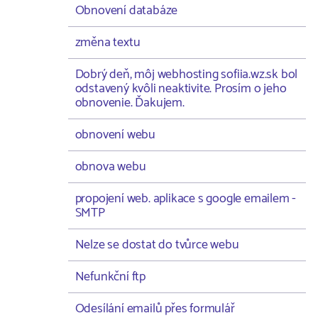
Obnovení databáze
změna textu
Dobrý deň, môj webhosting sofiia.wz.sk bol
odstavený kvôli neaktivite. Prosím o jeho
obnovenie. Ďakujem.
obnovení webu
obnova webu
propojení web. aplikace s google emailem -
SMTP
Nelze se dostat do tvůrce webu
Nefunkční ftp
Odesílání emailů přes formulář