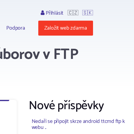
Přihlásit
🇨🇿
🇸🇰
Podpora
Založit web zdarma
úborov v FTP
Nové příspěvky
Nedaří se připojit skrze android ttcmd ftp k
webu ..