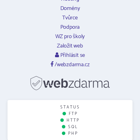
Domény
Tvůrce
Podpora
WZ pro školy
Založit web
Přihlásit se
/webzdarma.cz
STATUS
FTP
HTTP
SQL
PHP