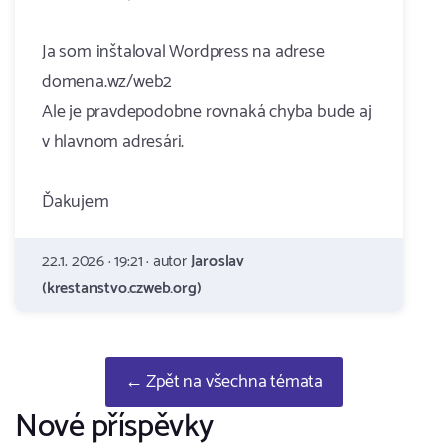
Ja som inštaloval Wordpress na adrese
domena.wz/web2
Ale je pravdepodobne rovnaká chyba bude aj
v hlavnom adresári.
Ďakujem
22.1. 2026 · 19:21 · autor
Jaroslav
(krestanstvo.czweb.org)
← Zpět na všechna témata
Nové příspěvky