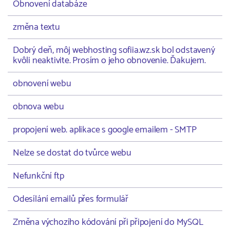
Obnovení databáze
změna textu
Dobrý deň, môj webhosting sofiia.wz.sk bol odstavený
kvôli neaktivite. Prosím o jeho obnovenie. Ďakujem.
obnovení webu
obnova webu
propojení web. aplikace s google emailem - SMTP
Nelze se dostat do tvůrce webu
Nefunkční ftp
Odesílání emailů přes formulář
Změna výchozího kódování při připojení do MySQL