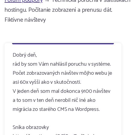
Fórum podpory
→ Technická porucha v štatistikách
hostingu. Počítanie zobrazení a prenusu dát.
Fiktívne návštevy
Dobrý deň,
rád by som Vám nahlásil poruchu v systéme.
Počet zobrazovaných návštev môjho webu je
asi 60x vyšší ako v skutočnosti.
V jeden deň som mal dokonca 9100 návštev
a to som v ten deň nerobil nič iné ako
migrácia zo starého CMS na Wordpress.
Sníka obrazovky