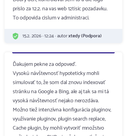
prislo za 12.2. na vas web 12tisic pozadavku.
To odpovida cislum v administraci.
15.2. 2026 · 12:24 · autor
xtedy (Podpora)
Ďakujem pekne za odpoveď.
Vysokú návštevnosť hypoteticky mohli
simulovať to, že som dal znovu indexovať
stránku na Google a Bing, ale aj tak sa mi tá
vysoká návštevnosť nejako nerozdáva.
Možno tiež intenzívna konfigurácia pluginov,
využívanie pluginov, plugin search replace,
Cache plugin, by mohli vytvoriť množstvo