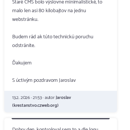
Staré CMS bolo výslovne minimalistické, to
malo len asi 80 kilobajtov na jednu
webstránku.
Budem rád ak túto technickú poruchu
odstránite.
Ďakujem
S úctivým pozdravom Jaroslav
13.2. 2026 · 21:53 · autor
Jaroslav
(krestanstvo.czweb.org)
Dobry den, kontroloval sem to a dle logu