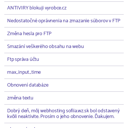
ANTIVIRY blokuji vyrobce.cz
Nedostatočné oprávnenia na zmazanie súborov v FTP
Změna hesla pro FTP
Smazání veškerého obsahu na webu
Ftp správa účtu
max_input_time
Obnovení databáze
změna textu
Dobrý deň, môj webhosting sofiia.wz.sk bol odstavený
kvôli neaktivite. Prosím o jeho obnovenie. Ďakujem.