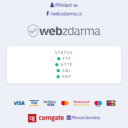
Přihlásit se
/webzdarma.cz
STATUS
FTP
HTTP
SQL
PHP
Převod domény