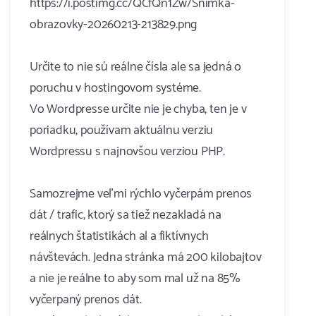
https://i.postimg.cc/QCfQn1Zw/Snimka-
obrazovky-20260213-213829.png
Určite to nie sú reálne čísla ale sa jedná o
poruchu v hostingovom systéme.
Vo Wordpresse určite nie je chyba, ten je v
poriadku, používam aktuálnu verziu
Wordpressu s najnovšou verziou PHP.
Samozrejme veľmi rýchlo vyčerpám prenos
dát / trafic, ktorý sa tiež nezakladá na
reálnych štatistikách al a fiktívnych
návštevách. Jedna stránka má 200 kilobajtov
a nie je reálne to aby som mal už na 85%
vyčerpaný prenos dát.