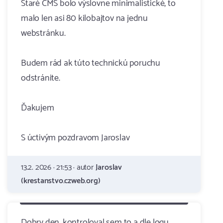
Staré CMS bolo výslovne minimalistické, to
malo len asi 80 kilobajtov na jednu
webstránku.
Budem rád ak túto technickú poruchu
odstránite.
Ďakujem
S úctivým pozdravom Jaroslav
13.2. 2026 · 21:53 · autor
Jaroslav
(krestanstvo.czweb.org)
Dobry den, kontroloval sem to a dle logu