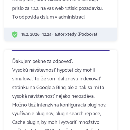
prislo za 12.2. na vas web 12tisic pozadavku.
To odpovida cislum v administraci.
15.2. 2026 · 12:24 · autor
xtedy (Podpora)
Ďakujem pekne za odpoveď.
Vysokú návštevnosť hypoteticky mohli
simulovať to, že som dal znovu indexovať
stránku na Google a Bing, ale aj tak sa mi tá
vysoká návštevnosť nejako nerozdáva.
Možno tiež intenzívna konfigurácia pluginov,
využívanie pluginov, plugin search replace,
Cache plugin, by mohli vytvoriť množstvo