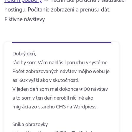
Fórum podpory
→ Technická porucha v štatistikách
hostingu. Počítanie zobrazení a prenusu dát.
Fiktívne návštevy
Dobrý deň,
rád by som Vám nahlásil poruchu v systéme.
Počet zobrazovaných návštev môjho webu je
asi 60x vyšší ako v skutočnosti.
V jeden deň som mal dokonca 9100 návštev
a to som v ten deň nerobil nič iné ako
migrácia zo starého CMS na Wordpress.
Sníka obrazovky