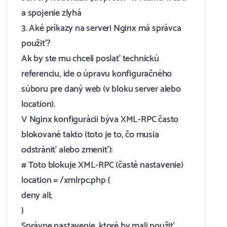
a spojenie zlyhá
3. Aké príkazy na serveri Nginx má správca
použiť?
Ak by ste mu chceli poslať technickú
referenciu, ide o úpravu konfiguračného
súboru pre daný web (v bloku server alebo
location).
V Nginx konfigurácii býva XML-RPC často
blokované takto (toto je to, čo musia
odstrániť alebo zmeniť):
# Toto blokuje XML-RPC (časté nastavenie)
location = /xmlrpc.php {
deny all;
}
Správne nastavenie, ktoré by mali použiť,