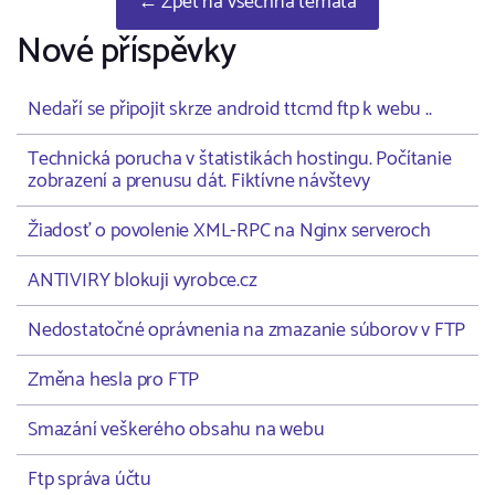
← Zpět na všechna témata
Nové příspěvky
Nedaří se připojit skrze android ttcmd ftp k webu ..
Technická porucha v štatistikách hostingu. Počítanie
zobrazení a prenusu dát. Fiktívne návštevy
Žiadosť o povolenie XML-RPC na Nginx serveroch
ANTIVIRY blokuji vyrobce.cz
Nedostatočné oprávnenia na zmazanie súborov v FTP
Změna hesla pro FTP
Smazání veškerého obsahu na webu
Ftp správa účtu