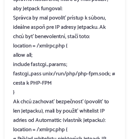
aby Jetpack fungoval:
Správca by mal povoliť prístup k súboru,
ideálne aspoň pre IP adresy Jetpacku. Ak
chcú byť benevolentní, stačí toto:
location = /xmlrpc.php {
allow all;
include fastcgi_params;
fastcgi_pass unix:/run/php/php-fpm.sock; #
cesta k PHP-FPM
}
Ak chcú zachovať bezpečnosť (povoliť to
len Jetpacku), mali by použiť whitelist IP
adries od Automattic (vlastník Jetpacku):
location = /xmlrpc.php {