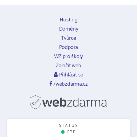
Hosting
Domény
Tvůrce
Podpora
WZ pro školy
Založit web
Přihlásit se
/webzdarma.cz
STATUS
FTP