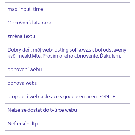
max_input_time
Obnovení databáze
změna textu
Dobrý deň, môj webhosting sofiia.wz.sk bol odstavený
kvôli neaktivite. Prosím o jeho obnovenie. Ďakujem.
obnovení webu
obnova webu
propojení web. aplikace s google emailem - SMTP
Nelze se dostat do tvůrce webu
Nefunkční ftp