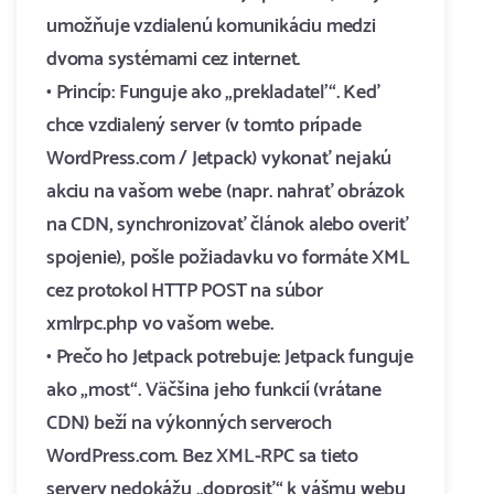
umožňuje vzdialenú komunikáciu medzi
dvoma systémami cez internet.
• Princíp: Funguje ako „prekladateľ“. Keď
chce vzdialený server (v tomto prípade
WordPress.com / Jetpack) vykonať nejakú
akciu na vašom webe (napr. nahrať obrázok
na CDN, synchronizovať článok alebo overiť
spojenie), pošle požiadavku vo formáte XML
cez protokol HTTP POST na súbor
xmlrpc.php vo vašom webe.
• Prečo ho Jetpack potrebuje: Jetpack funguje
ako „most“. Väčšina jeho funkcií (vrátane
CDN) beží na výkonných serveroch
WordPress.com. Bez XML-RPC sa tieto
servery nedokážu „doprosiť“ k vášmu webu