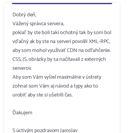
Dobrý deň,
Vážený správca servera,
pokiaľ by ste boli takí ochotný tak by som bol
vďačný ak by ste na serveri povolili XML-RPC,
aby som mohol využívať CDN na odľahčenie.
CSS, JS, obrázky by sa načítavali z externých
serverov.
Aby som Vám vyšiel maximálne v ústrety
zohnal som Vám aj návod a typy ako to
urobiť aby ste si ušetrili čas.
Ďakujem
S úctivým pozdravom Jaroslav