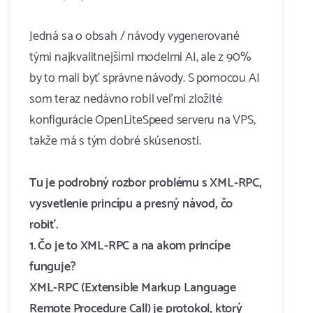
Jedná sa o obsah / návody vygenerované
tými najkvalitnejšími modelmi AI, ale z 90%
by to mali byť správne návody. S pomocou AI
som teraz nedávno robil veľmi zložité
konfigurácie OpenLiteSpeed serveru na VPS,
takže má s tým dobré skúsenosti.
Tu je podrobný rozbor problému s XML-RPC,
vysvetlenie princípu a presný návod, čo
robiť.
1. Čo je to XML-RPC a na akom princípe
funguje?
XML-RPC (Extensible Markup Language
Remote Procedure Call) je protokol, ktorý