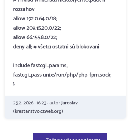
# Príklad whitelistu niektorých Jetpack IP
rozsahov
allow 192.0.64.0/18;
allow 209.15.20.0/22;
allow 66.155.8.0/22;
deny all; # všetci ostatní sú blokovaní
include fastcgi_params;
fastcgi_pass unix:/run/php/php-fpm.sock;
}
25.2. 2026 · 16:23 · autor
Jaroslav
(krestanstvo.czweb.org)