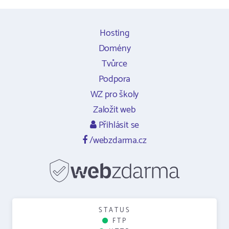
Hosting
Domény
Tvůrce
Podpora
WZ pro školy
Založit web
Přihlásit se
/webzdarma.cz
STATUS
FTP