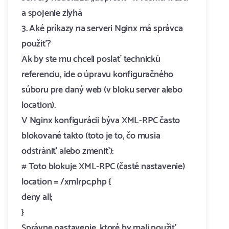
a spojenie zlyhá
3. Aké príkazy na serveri Nginx má správca
použiť?
Ak by ste mu chceli poslať technickú
referenciu, ide o úpravu konfiguračného
súboru pre daný web (v bloku server alebo
location).
V Nginx konfigurácii býva XML-RPC často
blokované takto (toto je to, čo musia
odstrániť alebo zmeniť):
# Toto blokuje XML-RPC (časté nastavenie)
location = /xmlrpc.php {
deny all;
}
Správne nastavenie, ktoré by mali použiť,