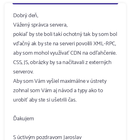
Dobrý deň,
Vážený správca servera,
pokiaľ by ste boli takí ochotný tak by som bol
vďačný ak by ste na serveri povolili XML-RPC,
aby som mohol využívať CDN na odľahčenie.
CSS, JS, obrázky by sa načítavali z externých
serverov.
Aby som Vám vyšiel maximálne v ústrety
zohnal som Vám aj návod a typy ako to
urobiť aby ste si ušetrili čas.
Ďakujem
S úctivým pozdravom Jaroslav