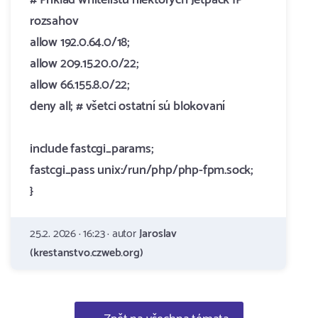
# Príklad whitelistu niektorých Jetpack IP
rozsahov
allow 192.0.64.0/18;
allow 209.15.20.0/22;
allow 66.155.8.0/22;
deny all; # všetci ostatní sú blokovaní
include fastcgi_params;
fastcgi_pass unix:/run/php/php-fpm.sock;
}
25.2. 2026 · 16:23 · autor
Jaroslav
(krestanstvo.czweb.org)