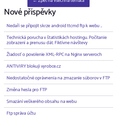
← Zpět na všechna témata
Nové příspěvky
Nedaří se připojit skrze android ttcmd ftp k webu ..
Technická porucha v štatistikách hostingu. Počítanie
zobrazení a prenusu dát. Fiktívne návštevy
Žiadosť o povolenie XML-RPC na Nginx serveroch
ANTIVIRY blokuji vyrobce.cz
Nedostatočné oprávnenia na zmazanie súborov v FTP
Změna hesla pro FTP
Smazání veškerého obsahu na webu
Ftp správa účtu