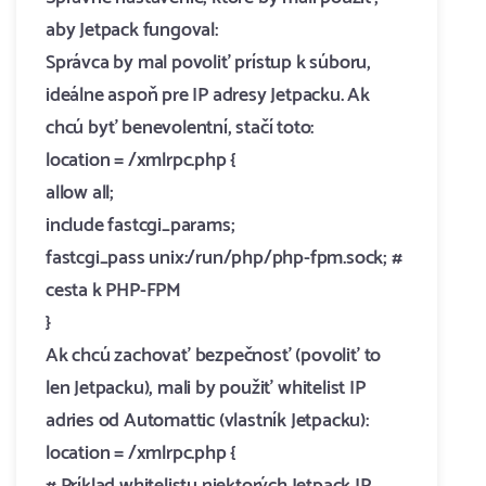
aby Jetpack fungoval:
Správca by mal povoliť prístup k súboru,
ideálne aspoň pre IP adresy Jetpacku. Ak
chcú byť benevolentní, stačí toto:
location = /xmlrpc.php {
allow all;
include fastcgi_params;
fastcgi_pass unix:/run/php/php-fpm.sock; #
cesta k PHP-FPM
}
Ak chcú zachovať bezpečnosť (povoliť to
len Jetpacku), mali by použiť whitelist IP
adries od Automattic (vlastník Jetpacku):
location = /xmlrpc.php {