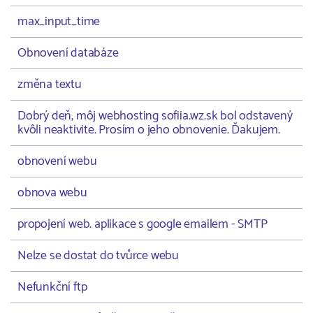
max_input_time
Obnovení databáze
změna textu
Dobrý deň, môj webhosting sofiia.wz.sk bol odstavený
kvôli neaktivite. Prosím o jeho obnovenie. Ďakujem.
obnovení webu
obnova webu
propojení web. aplikace s google emailem - SMTP
Nelze se dostat do tvůrce webu
Nefunkční ftp