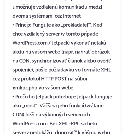
umožňuje vzdialenú komunikáciu medzi
dvoma systémami cez internet.
• Princíp: Funguje ako „prekladateľ“. Keď
chce vzdialený server (v tomto prípade
WordPress.com / Jetpack) vykonať nejakú
akciu na vašom webe (napr. nahrať obrázok
na CDN, synchronizovať článok alebo overiť
spojenie), pošle požiadavku vo formáte XML
cez protokol HTTP POST na súbor
xmlrpc.php vo vašom webe.
• Prečo ho Jetpack potrebuje: Jetpack funguje
ako „most“. Väčšina jeho funkcií (vrátane
CDN) beží na výkonných serveroch
WordPress.com. Bez XML-RPC sa tieto
servery nedokážu „doprosiť“ k vášmu webu