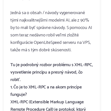
Jedná sa o obsah / návody vygenerované
tými najkvalitnejšími modelmi AI, ale z 90%
by to mali byť správne návody. S pomocou AI
som teraz nedávno robil veľmi zložité
konfigurácie OpenLiteSpeed serveru na VPS,
takže má s tým dobré skúsenosti.
Tu je podrobný rozbor problému s XML-RPC,
vysvetlenie princípu a presný návod, čo
robiť.
1. Čo je to XML-RPC a na akom princípe
funguje?
XML-RPC (Extensible Markup Language
Remote Procedure Call) je protokol, ktorý