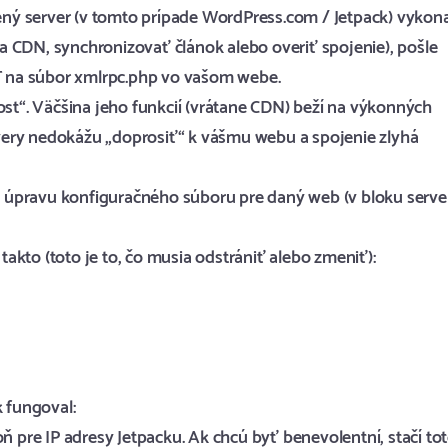
lený server (v tomto prípade WordPress.com / Jetpack) vykon
 CDN, synchronizovať článok alebo overiť spojenie), pošle
 na súbor xmlrpc.php vo vašom webe.
ost“. Väčšina jeho funkcií (vrátane CDN) beží na výkonných
very nedokážu „doprosiť“ k vášmu webu a spojenie zlyhá
 o úpravu konfiguračného súboru pre daný web (v bloku serve
kto (toto je to, čo musia odstrániť alebo zmeniť):
k fungoval:
ň pre IP adresy Jetpacku. Ak chcú byť benevolentní, stačí tot