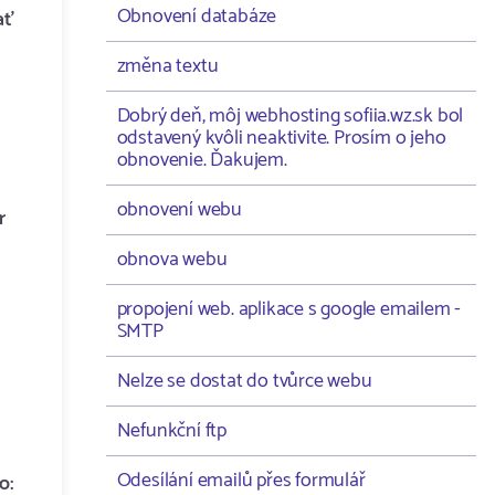
Obnovení databáze
ať
změna textu
Dobrý deň, môj webhosting sofiia.wz.sk bol
odstavený kvôli neaktivite. Prosím o jeho
obnovenie. Ďakujem.
obnovení webu
r
obnova webu
propojení web. aplikace s google emailem -
SMTP
Nelze se dostat do tvůrce webu
Nefunkční ftp
Odesílání emailů přes formulář
o: