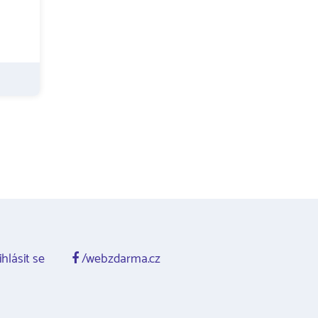
ihlásit se
/webzdarma.cz