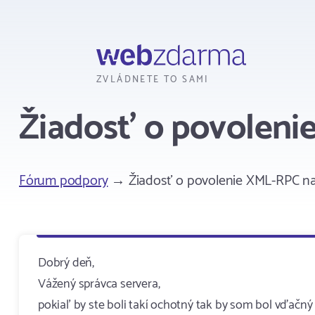
Webzdarma
ZVLÁDNETE TO SAMI
Žiadosť o povoleni
Fórum podpory
→ Žiadosť o povolenie XML-RPC na
Dobrý deň,
Vážený správca servera,
pokiaľ by ste boli takí ochotný tak by som bol vďačný