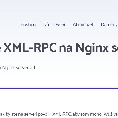
Hosting
Tvůrce webu
AI miniweb
Domény
e XML-RPC na Nginx 
 Nginx serveroch
 ak by ste na serveri povolili XML-RPC, aby som mohol využíva