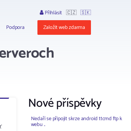
Přihlásit
🇨🇿
🇸🇰
Podpora
Založit web zdarma
serveroch
Nové příspěvky
Nedaří se připojit skrze android ttcmd ftp k
webu ..
ť