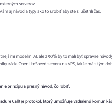
 externých serverov.
 aj návod a typy ako to urobiť aby ste si ušetrili čas.
tnejšími modelmi AI, ale z 90% by to mali byť správne návody
nfigurácie OpenLiteSpeed serveru na VPS, takže má s tým do
ie princípu a presný návod, čo robiť.
ure Call) je protokol, ktorý umožňuje vzdialenú komuniká