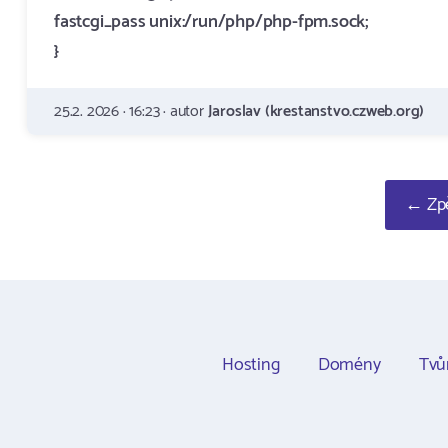
fastcgi_pass unix:/run/php/php-fpm.sock;
}
25.2. 2026 · 16:23 · autor
Jaroslav (krestanstvo.czweb.org)
← Zpě
Hosting
Domény
Tvů