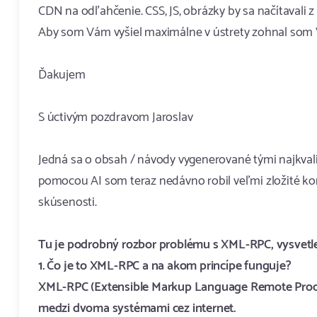
CDN na odľahčenie. CSS, JS, obrázky by sa načítavali z
Aby som Vám vyšiel maximálne v ústrety zohnal som Vám
Ďakujem
S úctivým pozdravom Jaroslav
Jedná sa o obsah / návody vygenerované tými najkvali
pomocou AI som teraz nedávno robil veľmi zložité ko
skúsenosti.
Tu je podrobný rozbor problému s XML-RPC, vysvetlen
1. Čo je to XML-RPC a na akom princípe funguje?
XML-RPC (Extensible Markup Language Remote Proced
medzi dvoma systémami cez internet.