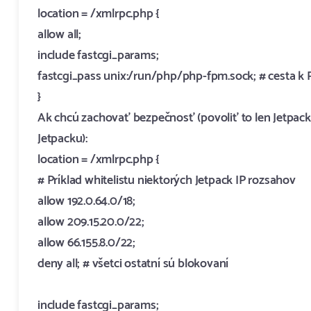
location = /xmlrpc.php {
allow all;
include fastcgi_params;
fastcgi_pass unix:/run/php/php-fpm.sock; # cesta 
}
Ak chcú zachovať bezpečnosť (povoliť to len Jetpacku)
Jetpacku):
location = /xmlrpc.php {
# Príklad whitelistu niektorých Jetpack IP rozsahov
allow 192.0.64.0/18;
allow 209.15.20.0/22;
allow 66.155.8.0/22;
deny all; # všetci ostatní sú blokovaní
include fastcgi_params;