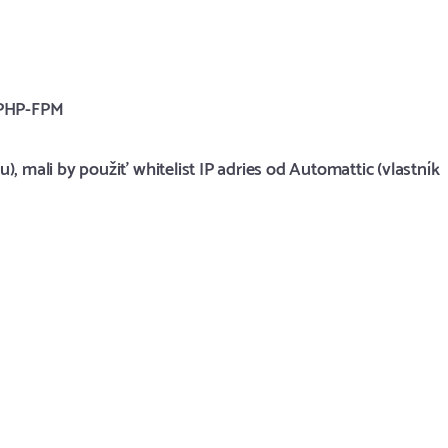
k PHP-FPM
, mali by použiť whitelist IP adries od Automattic (vlastník