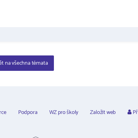
t na všechna témata
rce
Podpora
WZ pro školy
Založit web
Př