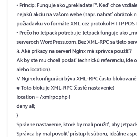
• Princíp: Funguje ako „prekladateľ“. Keď chce vzdia
nejakú akciu na vašom webe (napr. nahrať obrázok na
požiadavku vo formáte XML cez protokol HTTP POST
• Prečo ho Jetpack potrebuje: Jetpack funguje ako „m
serveroch WordPress.com. Bez XML-RPC sa tieto ser
3. Aké príkazy na serveri Nginx má správca použiť?
Ak by ste mu chceli poslať technickú referenciu, ide
alebo location).
V Nginx konfigurácii býva XML-RPC často blokované ta
# Toto blokuje XML-RPC (časté nastavenie)
location = /xmlrpc.php {
deny all;
}
Správne nastavenie, ktoré by mali použiť, aby Jetpac
Správca by mal povoliť prístup k súboru, ideálne aspo