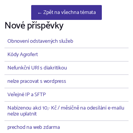
← Zpět na všechna témata
Nové příspěvky
Obnovení odstavených služeb
Kódy Agrofert
Nefunkční URl s diakritikou
nelze pracovat s wordpress
Veřejné IP a SFTP
Nabízenou akci 10,- Kč / měsíčně na odesílání e-mailu
nelze uplatnit
prechod na web zdarma