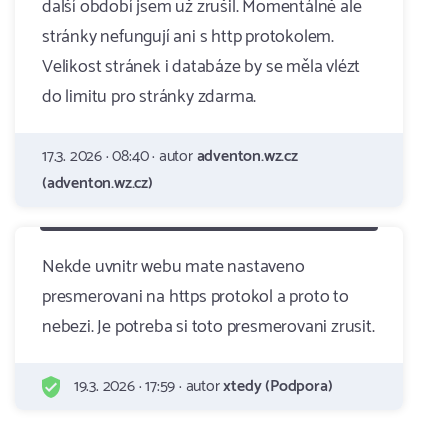
další období jsem už zrušil. Momentálně ale
stránky nefungují ani s http protokolem.
Velikost stránek i databáze by se měla vlézt
do limitu pro stránky zdarma.
17.3. 2026 · 08:40 · autor
adventon.wz.cz
(adventon.wz.cz)
Nekde uvnitr webu mate nastaveno
presmerovani na https protokol a proto to
nebezi. Je potreba si toto presmerovani zrusit.
19.3. 2026 · 17:59 · autor
xtedy (Podpora)