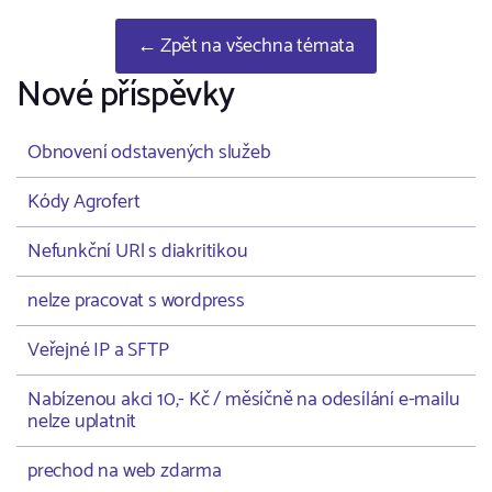
← Zpět na všechna témata
Nové příspěvky
Obnovení odstavených služeb
Kódy Agrofert
Nefunkční URl s diakritikou
nelze pracovat s wordpress
Veřejné IP a SFTP
Nabízenou akci 10,- Kč / měsíčně na odesílání e-mailu
nelze uplatnit
prechod na web zdarma