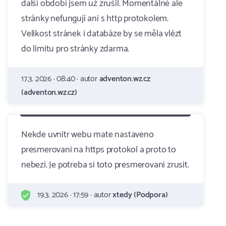
další období jsem už zrušil. Momentálně ale
stránky nefungují ani s http protokolem.
Velikost stránek i databáze by se měla vlézt
do limitu pro stránky zdarma.
17.3. 2026 · 08:40 · autor
adventon.wz.cz
(adventon.wz.cz)
Nekde uvnitr webu mate nastaveno
presmerovani na https protokol a proto to
nebezi. Je potreba si toto presmerovani zrusit.
19.3. 2026 · 17:59 · autor
xtedy (Podpora)