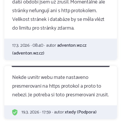
další období jsem už zrušil. Momentálně ale
stránky nefungují ani s http protokolem.
Velikost stránek i databáze by se měla vlézt
do limitu pro stránky zdarma.
17.3. 2026 · 08:40 · autor
adventon.wz.cz
(adventon.wz.cz)
Nekde uvnitr webu mate nastaveno
presmerovani na https protokol a proto to
nebezi. Je potreba si toto presmerovani zrusit.
19.3. 2026 · 17:59 · autor
xtedy (Podpora)