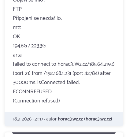
Objeví se info :
FTP
Připojení se nezdařilo.
mtt
OK
194.6G / 223.3G
arta
failed to connect to horac3. Wz.cz/185.64.219.6
(port 21) from /192.168.1.231 (port 42784) after
30000ms: isConnected failed:
ECONNREFUSED
(Connection refused)
18.3. 2026 · 21:17 · autor
horac3.wz.cz (horac3.wz.cz)