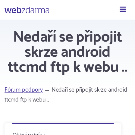
Webzdarma
Nedaří se připojit
skrze android
ttcmd ftp k webu ..
Fórum podpory
→ Nedaří se připojit skrze android
ttcmd ftp k webu ..