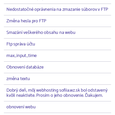
Nedostatočné oprávnenia na zmazanie súborov v FTP
Změna hesla pro FTP
Smazání veškerého obsahu na webu
Ftp správa účtu
max_input_time
Obnovení databáze
změna textu
Dobrý deň, môj webhosting sofiia.wz.sk bol odstavený
kvôli neaktivite. Prosím o jeho obnovenie. Ďakujem.
obnovení webu