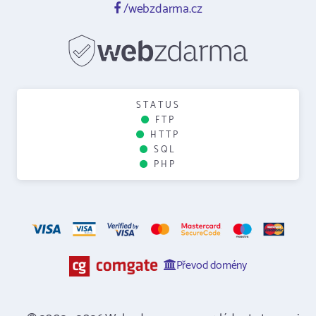
/webzdarma.cz
STATUS
FTP
HTTP
SQL
PHP
Převod domény