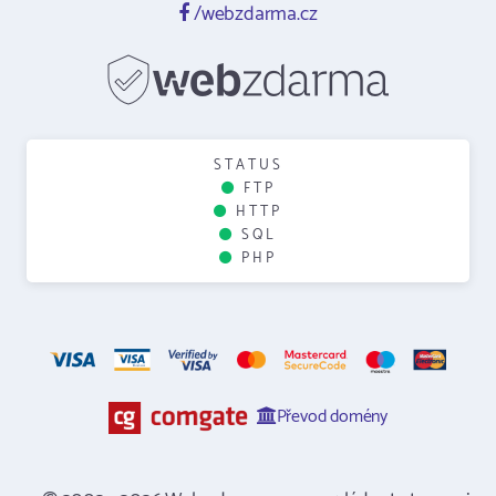
/webzdarma.cz
STATUS
FTP
HTTP
SQL
PHP
Převod domény