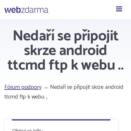
Webzdarma
Nedaří se připojit
skrze android
ttcmd ftp k webu ..
Fórum podpory
→ Nedaří se připojit skrze android
ttcmd ftp k webu ..