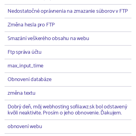
Nedostatočné oprávnenia na zmazanie súborov v FTP
Změna hesla pro FTP
Smazání veškerého obsahu na webu
Ftp správa účtu
max_input_time
Obnovení databáze
změna textu
Dobrý deň, môj webhosting sofiia.wz.sk bol odstavený
kvôli neaktivite. Prosím o jeho obnovenie. Ďakujem.
obnovení webu