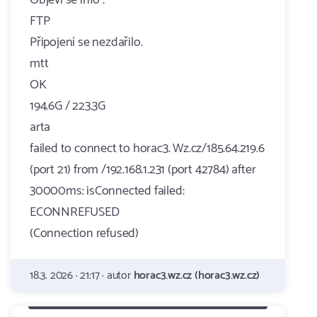
Objeví se info :
FTP
Připojení se nezdařilo.
mtt
OK
194.6G / 223.3G
arta
failed to connect to horac3. Wz.cz/185.64.219.6
(port 21) from /192.168.1.231 (port 42784) after
30000ms: isConnected failed:
ECONNREFUSED
(Connection refused)
18.3. 2026 · 21:17 · autor
horac3.wz.cz (horac3.wz.cz)