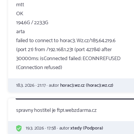
mtt
OK
194.6G / 223.3G
arta
failed to connect to horac3. Wz.cz/185.64.219.6
(port 21) from /192.168.1.231 (port 42784) after
30000ms: isConnected failed: ECONNREFUSED
(Connection refused)
18.3. 2026 · 21:17 · autor
horac3.wz.cz (horac3.wz.cz)
spravny hostitel je ftp1.webzdarma.cz
19.3. 2026 · 17:58 · autor
xtedy (Podpora)