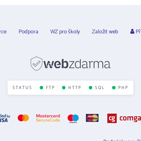
rce
Podpora
WZ pro školy
Založit web
Př
STATUS
FTP
HTTP
SQL
PHP