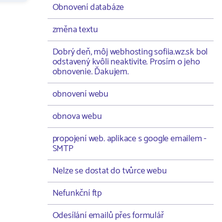
Obnovení databáze
změna textu
Dobrý deň, môj webhosting sofiia.wz.sk bol
odstavený kvôli neaktivite. Prosím o jeho
obnovenie. Ďakujem.
obnovení webu
obnova webu
propojení web. aplikace s google emailem -
SMTP
Nelze se dostat do tvůrce webu
Nefunkční ftp
Odesílání emailů přes formulář