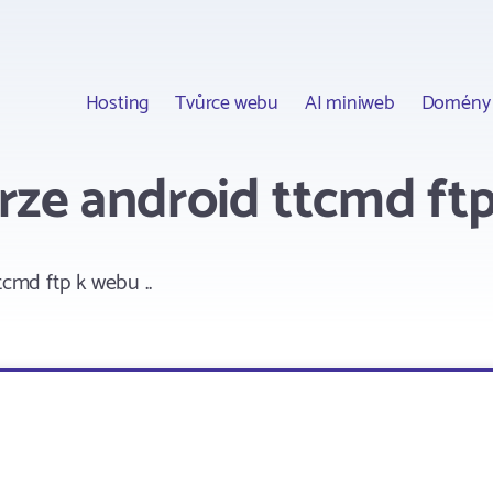
Hosting
Tvůrce webu
AI miniweb
Domény
krze android ttcmd ftp
tcmd ftp k webu ..