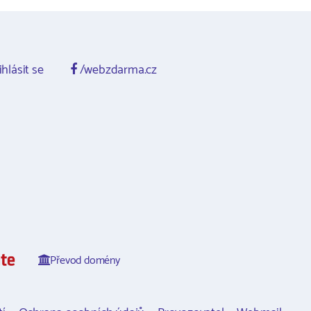
ihlásit se
/webzdarma.cz
Převod domény