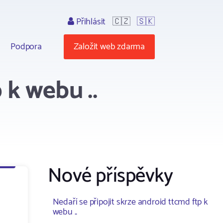
Přihlásit
🇨🇿
🇸🇰
Podpora
Založit web zdarma
 k webu ..
Nové příspěvky
Nedaří se připojit skrze android ttcmd ftp k
webu ..