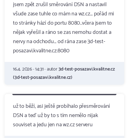
jsem zpět zrušil směrování DSN a nastavil
všude zase tuhle co mám na wz.cz... pořád mi
to stránky hází do portu 8080..včera jsem to
nějak vyřešil a ráno se zas nemohu dostat a
nervy na odchodu... od rána zase 3d-test-
posazavi.kvalitne.cz:8080
16.4. 2026 · 14:31 · autor
3d-test-posazavi.kvalitne.cz
(3d-test-posazavi.kvalitne.cz)
už to běží, asi ještě probíhalo přesměrování
DSN a teď už by to s tím nemělo nijak
souviset a jedu jen na wz.cz serveru