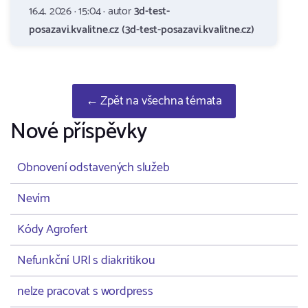
16.4. 2026 · 15:04 · autor
3d-test-
posazavi.kvalitne.cz (3d-test-posazavi.kvalitne.cz)
← Zpět na všechna témata
Nové příspěvky
Obnovení odstavených služeb
Nevím
Kódy Agrofert
Nefunkční URl s diakritikou
nelze pracovat s wordpress