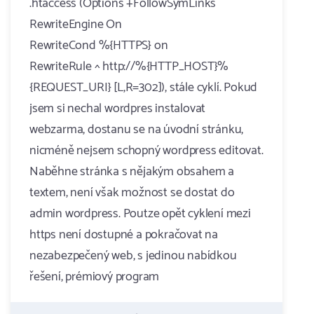
.htaccess (Options +FollowSymLinks
RewriteEngine On
RewriteCond %{HTTPS} on
RewriteRule ^ http://%{HTTP_HOST}%
{REQUEST_URI} [L,R=302]), stále cyklí. Pokud
jsem si nechal wordpres instalovat
webzarma, dostanu se na úvodní stránku,
nicméně nejsem schopný wordpress editovat.
Naběhne stránka s nějakým obsahem a
textem, není však možnost se dostat do
admin wordpress. Poutze opět cyklení mezi
https není dostupné a pokračovat na
nezabezpečený web, s jedinou nabídkou
řešení, prémiový program