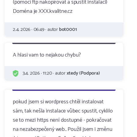
(pomocí ftp nakopírovat a spustit instalaci)
Doména je XXX.kvalitne.cz
2.4. 2026 · 06:49 · autor
bot0001
A hlasi vam to nejakou chybu?
3.4. 2026 · 11:20 · autor
xtedy (Podpora)
pokud jsem si wordpress chtěl instalovat
sám, tak nešla instalace vůbec spustit, cyklilo
se to mezi https není dostupné - pokračovat
na nezabezpečený web.. Použil jsem i změnu