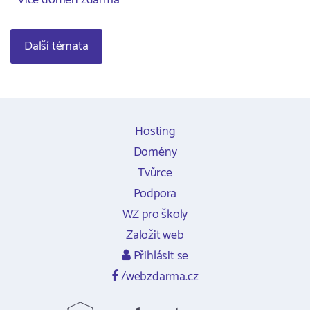
Více domén zdarma
Další témata
Hosting
Domény
Tvůrce
Podpora
WZ pro školy
Založit web
Přihlásit se
/webzdarma.cz