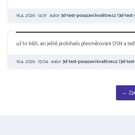
16.4. 2026 · 14:31 · autor
3d-test-posazavi.kvalitne.cz (3d-test-
už to běží, asi ještě probíhalo přesměrování DSN a teď
16.4. 2026 · 15:04 · autor
3d-test-posazavi.kvalitne.cz (3d-test
← Zpě