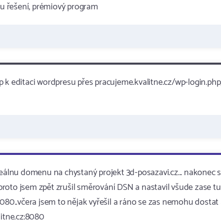
u řešení, prémiový program
 k editaci wordpresu přes pracujeme.kvalitne.cz/wp-login.php
 reálnu domenu na chystaný projekt 3d-posazavi.cz... nakonec
a proto jsem zpět zrušil směrování DSN a nastavil všude zase t
8080..včera jsem to nějak vyřešil a ráno se zas nemohu dostat
litne.cz:8080