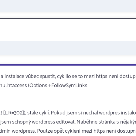
a instalace vůbec spustit, cyklilo se to mezi https není dostup
ěnu .htaccess (Options +FollowSymLinks
R=302]), stále cyklí. Pokud jsem si nechal wordpres instalo
ejsem schopný wordpress editovat. Naběhne stránka s nějak
min wordpress. Poutze opět cyklení mezi https není dostupn