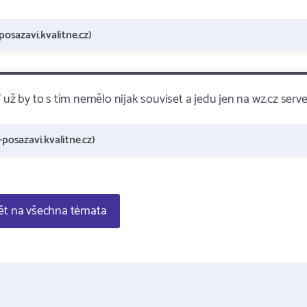
posazavi.kvalitne.cz)
 už by to s tím nemělo nijak souviset a jedu jen na wz.cz serv
-posazavi.kvalitne.cz)
t na všechna témata