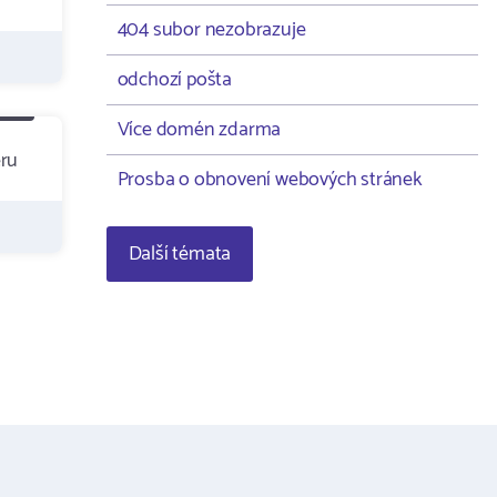
404 subor nezobrazuje
odchozí pošta
Více domén zdarma
eru
Prosba o obnovení webových stránek
Další témata