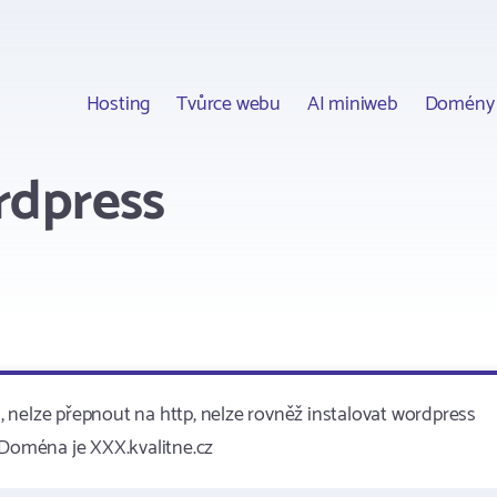
Hosting
Tvůrce webu
AI miniweb
Domény
rdpress
i, nelze přepnout na http, nelze rovněž instalovat wordpress
 Doména je XXX.kvalitne.cz