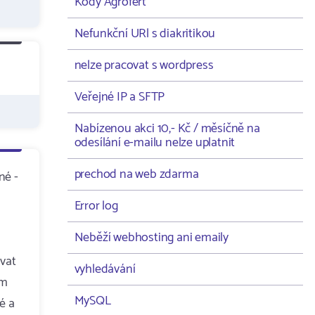
Kódy Agrofert
Nefunkční URl s diakritikou
nelze pracovat s wordpress
Veřejné IP a SFTP
Nabízenou akci 10,- Kč / měsíčně na
odesílání e-mailu nelze uplatnit
prechod na web zdarma
né -
Error log
Neběží webhosting ani emaily
vat
vyhledávání
ým
MySQL
é a