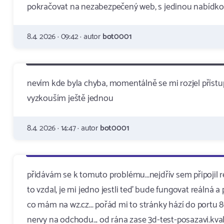
pokračovat na nezabezpečený web, s jedinou nabídko
8.4. 2026 · 09:42 · autor
bot0001
nevím kde byla chyba, momentálně se mi rozjel přístup
vyzkouším ještě jednou
8.4. 2026 · 14:47 · autor
bot0001
přidávám se k tomuto problému...nejdřív sem připojil
to vzdal, je mi jedno jestli teď bude fungovat reálná 
co mám na wz.cz... pořád mi to stránky hází do portu 
nervy na odchodu... od rána zase 3d-test-posazavi.kva