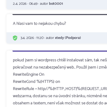
2.4. 2026 · 06:49 · autor
bot0001
A hlasi vam to nejakou chybu?
3.4. 2026 · 11:20 · autor
xtedy (Podpora)
pokud jsem si wordpress chtěl instalovat sám, tak nešl
pokračovat na nezabezpečený web.. Použil jsem i zm
RewriteEngine On
RewriteCond %{HTTPS} on
RewriteRule ^ http://%{HTTP_HOST}%{REQUEST_URI} [L,
webzarma, dostanu se na úvodní stránku, nicméně n
obsahem a textem, není však možnost se dostat do ad