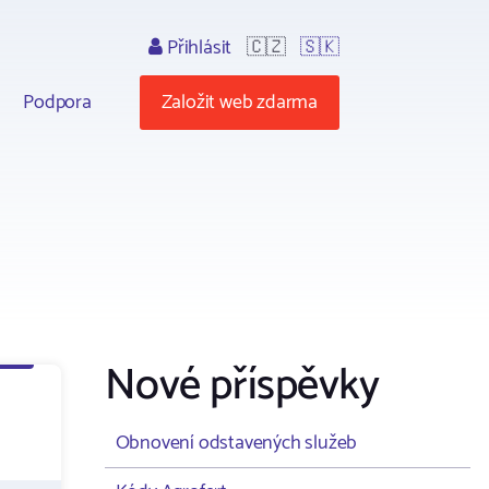
Přihlásit
🇨🇿
🇸🇰
Podpora
Založit web zdarma
Nové příspěvky
Obnovení odstavených služeb