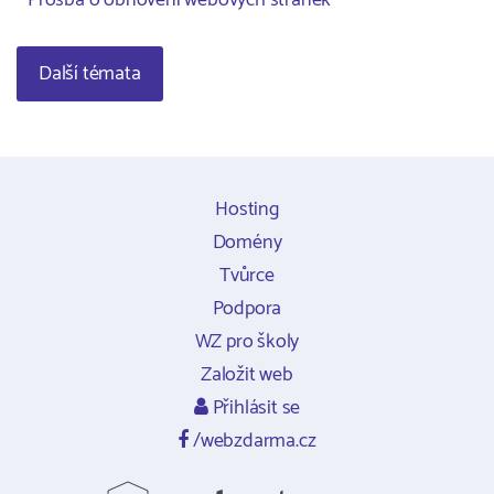
Prosba o obnovení webových stránek
Další témata
Hosting
Domény
Tvůrce
Podpora
WZ pro školy
Založit web
Přihlásit se
/webzdarma.cz