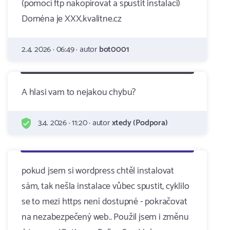
(pomocí ftp nakopírovat a spustit instalaci)
Doména je XXX.kvalitne.cz
2.4. 2026 · 06:49 · autor
bot0001
A hlasi vam to nejakou chybu?
3.4. 2026 · 11:20 · autor
xtedy (Podpora)
pokud jsem si wordpress chtěl instalovat
sám, tak nešla instalace vůbec spustit, cyklilo
se to mezi https není dostupné - pokračovat
na nezabezpečený web.. Použil jsem i změnu