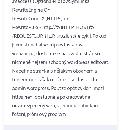
.htaccess (Options +FollowSymLinks
RewriteEngine On
RewriteCond %{HTTPS} on
RewriteRule ^ http://%{HTTP_HOST}%
{REQUEST_URI} [L,R=302]), stále cyklí. Pokud
jsem si nechal wordpres instalovat
webzarma, dostanu se na úvodní stránku,
nicméně nejsem schopný wordpress editovat.
Naběhne stránka s nějakým obsahem a
textem, není však možnost se dostat do
admin wordpress. Poutze opět cyklení mezi
https není dostupné a pokračovat na
nezabezpečený web, s jedinou nabídkou
řešení, prémiový program