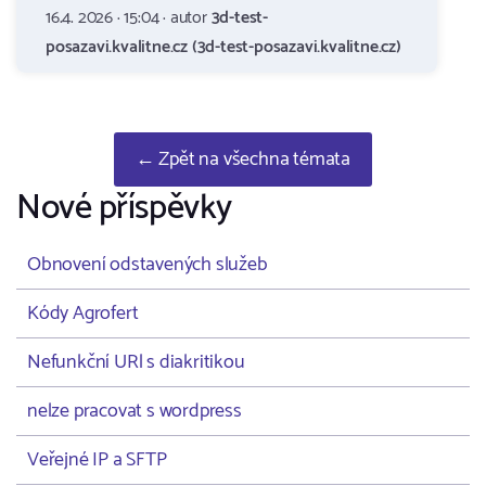
16.4. 2026 · 15:04 · autor
3d-test-
posazavi.kvalitne.cz (3d-test-posazavi.kvalitne.cz)
← Zpět na všechna témata
Nové příspěvky
Obnovení odstavených služeb
Kódy Agrofert
Nefunkční URl s diakritikou
nelze pracovat s wordpress
Veřejné IP a SFTP