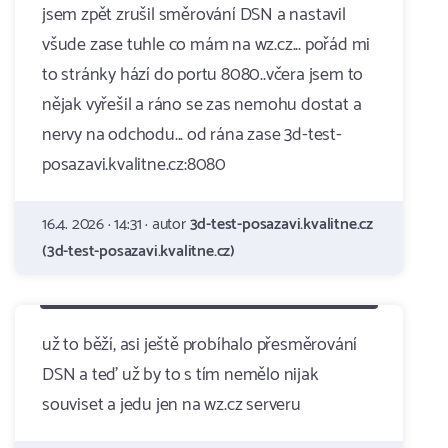
jsem zpět zrušil směrování DSN a nastavil
všude zase tuhle co mám na wz.cz... pořád mi
to stránky hází do portu 8080..včera jsem to
nějak vyřešil a ráno se zas nemohu dostat a
nervy na odchodu... od rána zase 3d-test-
posazavi.kvalitne.cz:8080
16.4. 2026 · 14:31 · autor
3d-test-posazavi.kvalitne.cz
(3d-test-posazavi.kvalitne.cz)
už to běží, asi ještě probíhalo přesměrování
DSN a teď už by to s tím nemělo nijak
souviset a jedu jen na wz.cz serveru