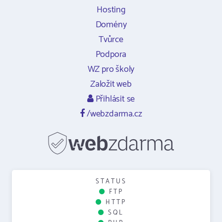
Hosting
Domény
Tvůrce
Podpora
WZ pro školy
Založit web
Přihlásit se
/webzdarma.cz
STATUS
FTP
HTTP
SQL