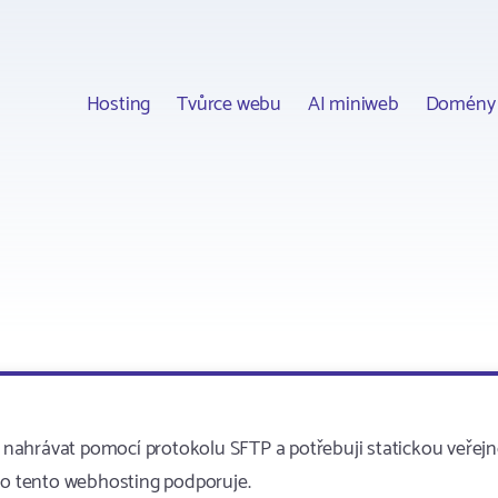
Hosting
Tvůrce webu
AI miniweb
Domény
nahrávat pomocí protokolu SFTP a potřebuji statickou veřej
 to tento webhosting podporuje.