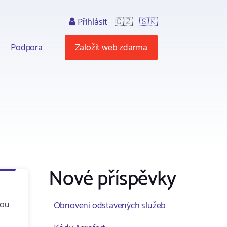
Přihlásit
🇨🇿
🇸🇰
Podpora
Založit web zdarma
Nové příspěvky
nou
Obnovení odstavených služeb