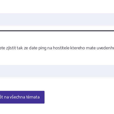
e zjistit tak ze date ping na hostitele ktereho mate uvedenh
t na všechna témata