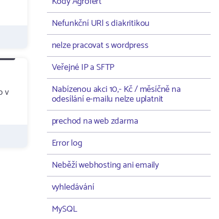
Kódy Agrofert
Nefunkční URl s diakritikou
nelze pracovat s wordpress
Veřejné IP a SFTP
Nabízenou akci 10,- Kč / měsíčně na
o v
odesílání e-mailu nelze uplatnit
prechod na web zdarma
Error log
Neběží webhosting ani emaily
vyhledávání
MySQL