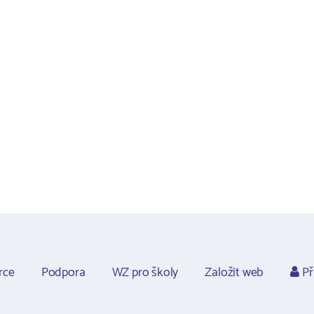
rce
Podpora
WZ pro školy
Založit web
Př