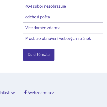
404 subor nezobrazuje
odchozí pošta
Více domén zdarma
Prosba o obnovení webových stránek
Další témata
ihlásit se
/webzdarma.cz