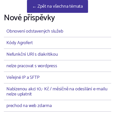
← Zpět na všechna témata
Nové příspěvky
Obnovení odstavených služeb
Kódy Agrofert
Nefunkční URl s diakritikou
nelze pracovat s wordpress
Veřejné IP a SFTP
Nabízenou akci 10,- Kč / měsíčně na odesílání e-mailu
nelze uplatnit
prechod na web zdarma