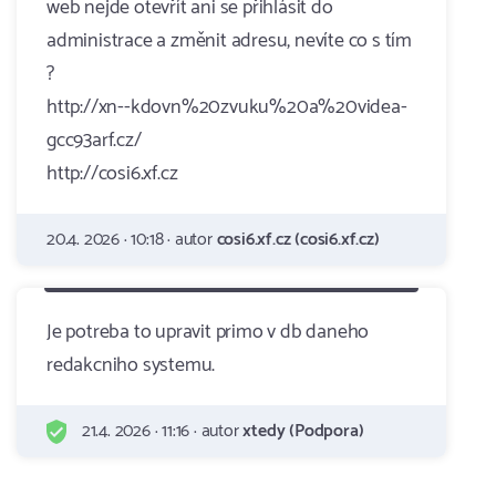
web nejde otevřít ani se přihlásit do
administrace a změnit adresu, nevíte co s tím
?
http://xn--kdovn%20zvuku%20a%20videa-
gcc93arf.cz/
http://cosi6.xf.cz
20.4. 2026 · 10:18 · autor
cosi6.xf.cz (cosi6.xf.cz)
Je potreba to upravit primo v db daneho
redakcniho systemu.
21.4. 2026 · 11:16 · autor
xtedy (Podpora)