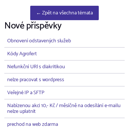
← Zpět na všechna témata
Nové příspěvky
Obnovení odstavených služeb
Kódy Agrofert
Nefunkční URl s diakritikou
nelze pracovat s wordpress
Veřejné IP a SFTP
Nabízenou akci 10,- Kč / měsíčně na odesílání e-mailu
nelze uplatnit
prechod na web zdarma