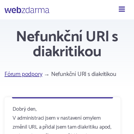
Webzdarma
Nefunkční URl s
diakritikou
Fórum podpory
→ Nefunkční URl s diakritikou
Dobrý den,
V administraci jsem v nastavení omylem
změnil URL a přidal jsem tam diakritiku apod,