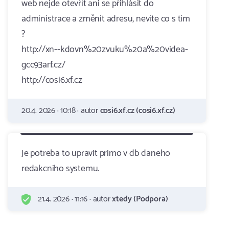
web nejde otevřít ani se přihlásit do
administrace a změnit adresu, nevíte co s tím
?
http://xn--kdovn%20zvuku%20a%20videa-
gcc93arf.cz/
http://cosi6.xf.cz
20.4. 2026 · 10:18 · autor
cosi6.xf.cz (cosi6.xf.cz)
Je potreba to upravit primo v db daneho
redakcniho systemu.
21.4. 2026 · 11:16 · autor
xtedy (Podpora)