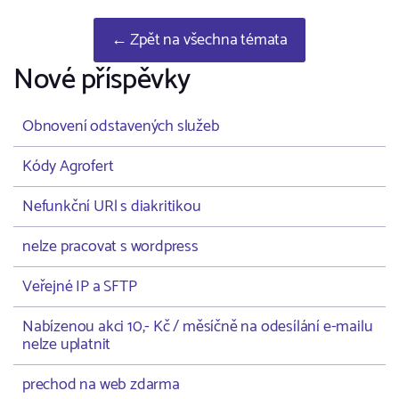
← Zpět na všechna témata
Nové příspěvky
Obnovení odstavených služeb
Kódy Agrofert
Nefunkční URl s diakritikou
nelze pracovat s wordpress
Veřejné IP a SFTP
Nabízenou akci 10,- Kč / měsíčně na odesílání e-mailu
nelze uplatnit
prechod na web zdarma