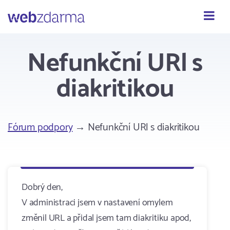
Webzdarma
Nefunkční URl s
diakritikou
Fórum podpory
→ Nefunkční URl s diakritikou
Dobrý den,
V administraci jsem v nastavení omylem
změnil URL a přidal jsem tam diakritiku apod,