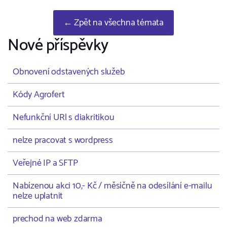
← Zpět na všechna témata
Nové příspěvky
Obnovení odstavených služeb
Kódy Agrofert
Nefunkční URl s diakritikou
nelze pracovat s wordpress
Veřejné IP a SFTP
Nabízenou akci 10,- Kč / měsíčně na odesílání e-mailu
nelze uplatnit
prechod na web zdarma