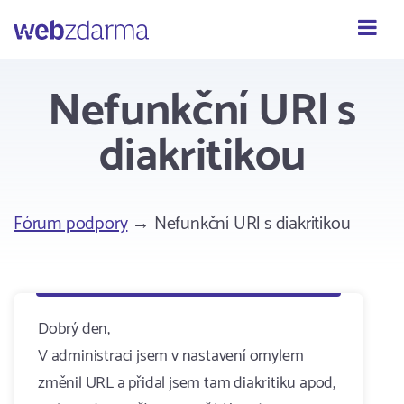
Webzdarma
Nefunkční URl s
diakritikou
Fórum podpory
→ Nefunkční URl s diakritikou
Dobrý den,
V administraci jsem v nastavení omylem
změnil URL a přidal jsem tam diakritiku apod,