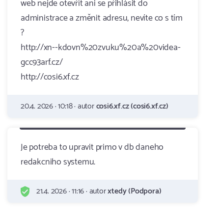
web nejde otevřít ani se přihlásit do
administrace a změnit adresu, nevíte co s tím
?
http://xn--kdovn%20zvuku%20a%20videa-
gcc93arf.cz/
http://cosi6.xf.cz
20.4. 2026 · 10:18 · autor
cosi6.xf.cz (cosi6.xf.cz)
Je potreba to upravit primo v db daneho
redakcniho systemu.
21.4. 2026 · 11:16 · autor
xtedy (Podpora)