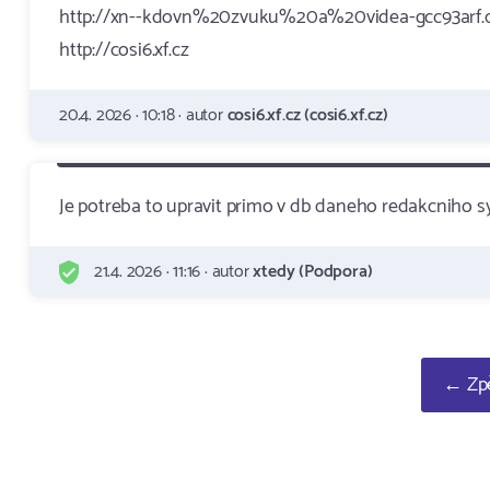
http://xn--kdovn%20zvuku%20a%20videa-gcc93arf.
http://cosi6.xf.cz
20.4. 2026 · 10:18 · autor
cosi6.xf.cz (cosi6.xf.cz)
Je potreba to upravit primo v db daneho redakcniho 
21.4. 2026 · 11:16 · autor
xtedy (Podpora)
← Zpě