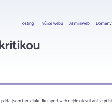
Hosting
Tvůrce webu
AI miniweb
Domény
kritikou
idal jsem tam diakritiku apod, web nejde otevřít ani se přihl