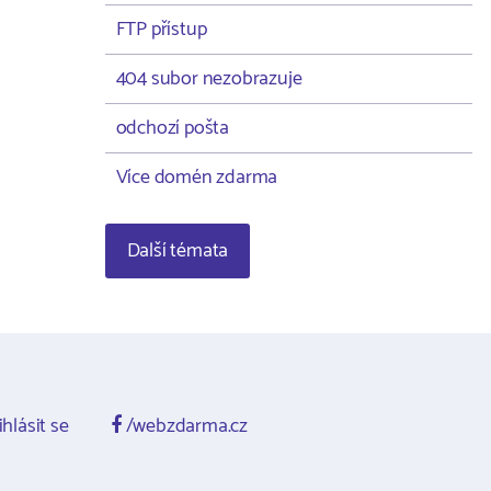
FTP přístup
404 subor nezobrazuje
odchozí pošta
Více domén zdarma
Další témata
ihlásit se
/webzdarma.cz