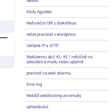
Nevím
Kódy Agrofert
Nefunkční URl s diakritikou
nelze pracovat s wordpress
Veřejné IP a SFTP
Nabízenou akci 10,- Kč / měsíčně na
odesílání e-mailu nelze uplatnit
prechod na web zdarma
Error log
Neběží webhosting ani emaily
vyhledávání