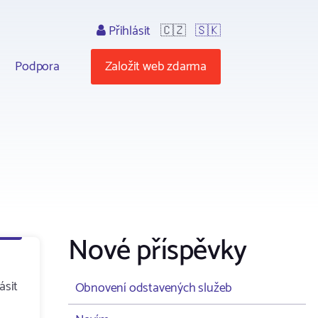
Přihlásit
🇨🇿
🇸🇰
Podpora
Založit web zdarma
Nové příspěvky
ásit
Obnovení odstavených služeb