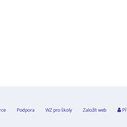
rce
Podpora
WZ pro školy
Založit web
Př