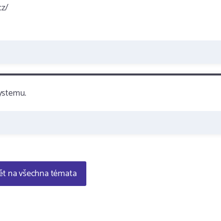
cz/
systemu.
t na všechna témata