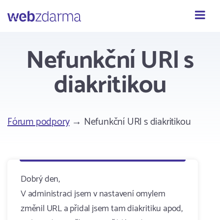
Webzdarma
Nefunkční URl s
diakritikou
Fórum podpory
→ Nefunkční URl s diakritikou
Dobrý den,
V administraci jsem v nastavení omylem
změnil URL a přidal jsem tam diakritiku apod,