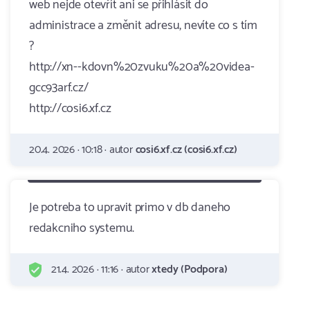
web nejde otevřít ani se přihlásit do
administrace a změnit adresu, nevíte co s tím
?
http://xn--kdovn%20zvuku%20a%20videa-
gcc93arf.cz/
http://cosi6.xf.cz
20.4. 2026 · 10:18 · autor
cosi6.xf.cz (cosi6.xf.cz)
Je potreba to upravit primo v db daneho
redakcniho systemu.
21.4. 2026 · 11:16 · autor
xtedy (Podpora)