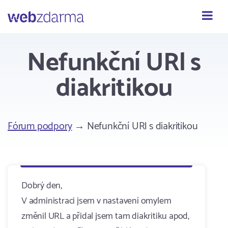
Webzdarma
Nefunkční URl s
diakritikou
Fórum podpory
→ Nefunkční URl s diakritikou
Dobrý den,
V administraci jsem v nastavení omylem
změnil URL a přidal jsem tam diakritiku apod,