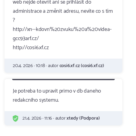
web nejde otevřít ani se přihlásit do
administrace a změnit adresu, nevíte co s tím
?
http://xn--kdovn%20zvuku%20a%20videa-
gcc93arf.cz/
http://cosi6.xf.cz
20.4. 2026 · 10:18 · autor
cosi6.xf.cz (cosi6.xf.cz)
Je potreba to upravit primo v db daneho
redakcniho systemu.
21.4. 2026 · 11:16 · autor
xtedy (Podpora)