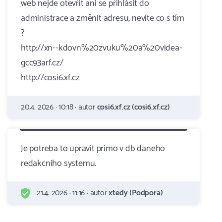
web nejde otevřít ani se přihlásit do
administrace a změnit adresu, nevíte co s tím
?
http://xn--kdovn%20zvuku%20a%20videa-
gcc93arf.cz/
http://cosi6.xf.cz
20.4. 2026 · 10:18 · autor
cosi6.xf.cz (cosi6.xf.cz)
Je potreba to upravit primo v db daneho
redakcniho systemu.
21.4. 2026 · 11:16 · autor
xtedy (Podpora)