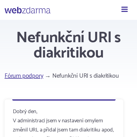
Webzdarma
Nefunkční URl s
diakritikou
Fórum podpory
→ Nefunkční URl s diakritikou
Dobrý den,
V administraci jsem v nastavení omylem
změnil URL a přidal jsem tam diakritiku apod,