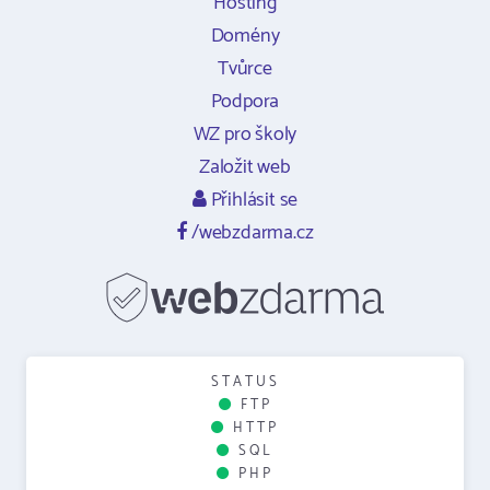
Hosting
Domény
Tvůrce
Podpora
WZ pro školy
Založit web
Přihlásit se
/webzdarma.cz
STATUS
FTP
HTTP
SQL
PHP