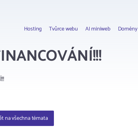
Hosting
Tvůrce webu
AI miniweb
Domény
FINANCOVÁNÍ!!!
!!
t na všechna témata