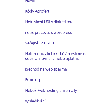
Nevím
Kódy Agrofert
Nefunkční URl s diakritikou
nelze pracovat s wordpress
Veřejné IP a SFTP
Nabízenou akci 10,- Kč / měsíčně na
odesílání e-mailu nelze uplatnit
prechod na web zdarma
Error log
Neběží webhosting ani emaily
vyhledávání