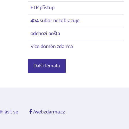
FTP přístup
404 subor nezobrazuje
odchozí pošta
Více domén zdarma
Další témata
ihlásit se
/webzdarma.cz