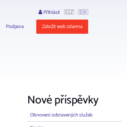
Přihlásit
🇨🇿
🇸🇰
Podpora
Založit web zdarma
Nové příspěvky
Obnovení odstavených služeb