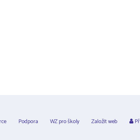
rce
Podpora
WZ pro školy
Založit web
Př