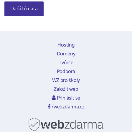
Další témata
Hosting
Domény
Tvůrce
Podpora
WZ pro školy
Založit web
Přihlásit se
/webzdarma.cz