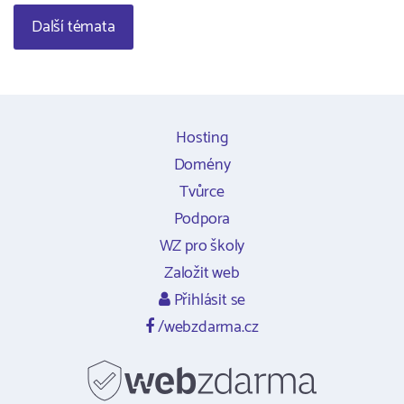
Další témata
Hosting
Domény
Tvůrce
Podpora
WZ pro školy
Založit web
Přihlásit se
/webzdarma.cz