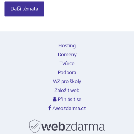
Další témata
Hosting
Domény
Tvůrce
Podpora
WZ pro školy
Založit web
Přihlásit se
/webzdarma.cz