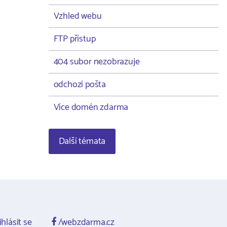
Vzhled webu
FTP přístup
404 subor nezobrazuje
odchozí pošta
Více domén zdarma
Další témata
ihlásit se
/webzdarma.cz