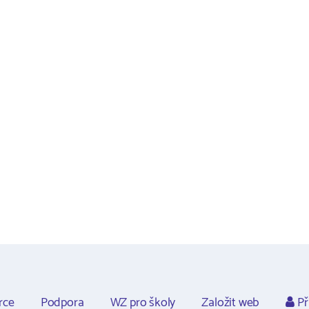
rce
Podpora
WZ pro školy
Založit web
Př