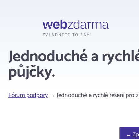
Webzdarma
ZVLÁDNETE TO SAMI
Jednoduché a rychlé
půjčky.
Fórum podpory
→ Jednoduché a rychlé řešení pro zí
← Zpě