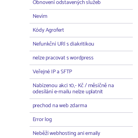
Obnovení odstavených služeb
Nevím
Kódy Agrofert
Nefunkční URl s diakritikou
nelze pracovat s wordpress
Veřejné IP a SFTP
Nabízenou akci 10,- Kč / měsíčně na
odesílání e-mailu nelze uplatnit
prechod na web zdarma
Error log
Neběží webhosting ani emaily