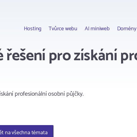
Hosting
Tvůrce webu
AI miniweb
Domény
 řešení pro získání pr
skání profesionální osobní půjčky.
t na všechna témata