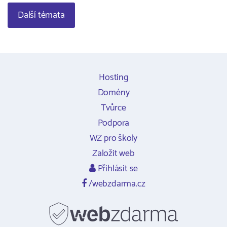
Další témata
Hosting
Domény
Tvůrce
Podpora
WZ pro školy
Založit web
Přihlásit se
/webzdarma.cz