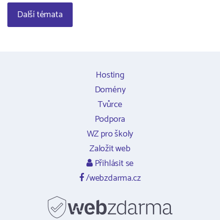
Další témata
Hosting
Domény
Tvůrce
Podpora
WZ pro školy
Založit web
Přihlásit se
/webzdarma.cz