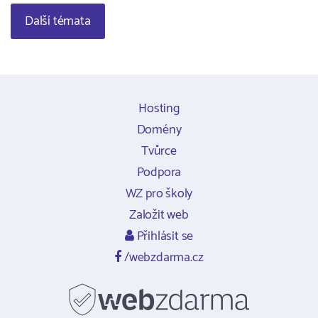
Další témata
Hosting
Domény
Tvůrce
Podpora
WZ pro školy
Založit web
Přihlásit se
/webzdarma.cz