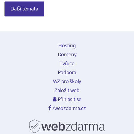
Další témata
Hosting
Domény
Tvůrce
Podpora
WZ pro školy
Založit web
Přihlásit se
/webzdarma.cz