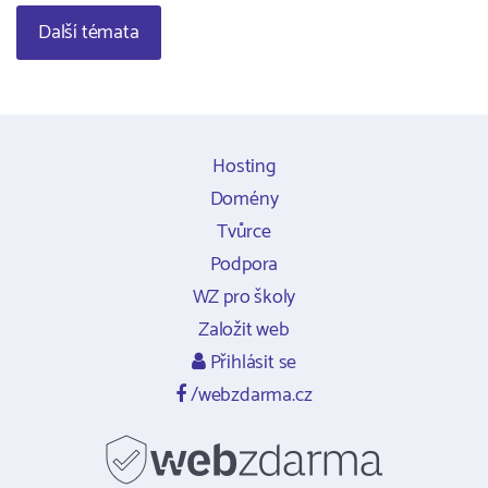
Další témata
Hosting
Domény
Tvůrce
Podpora
WZ pro školy
Založit web
Přihlásit se
/webzdarma.cz