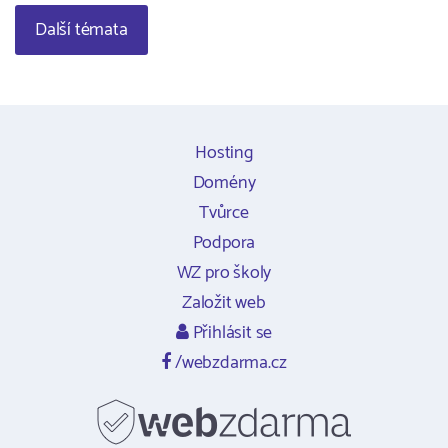
Další témata
Hosting
Domény
Tvůrce
Podpora
WZ pro školy
Založit web
Přihlásit se
/webzdarma.cz