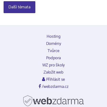
Další témata
Hosting
Domény
Tvůrce
Podpora
WZ pro školy
Založit web
Přihlásit se
/webzdarma.cz