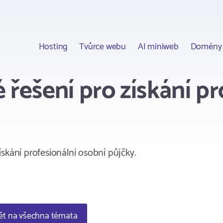
Hosting
Tvůrce webu
AI miniweb
Domény
 řešení pro získání pr
skání profesionální osobní půjčky.
t na všechna témata