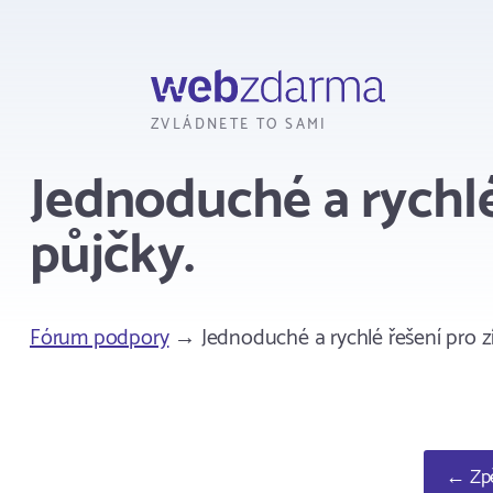
Webzdarma
ZVLÁDNETE TO SAMI
Jednoduché a rychlé
půjčky.
Fórum podpory
→ Jednoduché a rychlé řešení pro zí
← Zpě