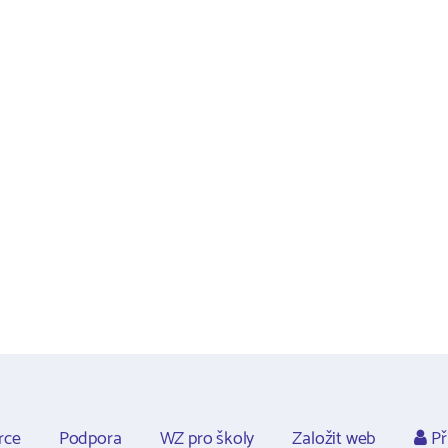
rce
Podpora
WZ pro školy
Založit web
Př