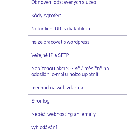
Obnovení odstavených služeb
Kódy Agrofert
Nefunkční URl s diakritikou
nelze pracovat s wordpress
Veřejné IP a SFTP
Nabízenou akci 10,- Kč / měsíčně na
odesílání e-mailu nelze uplatnit
prechod na web zdarma
Error log
Neběží webhosting ani emaily
vyhledávání