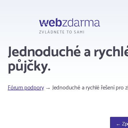
Webzdarma
ZVLÁDNETE TO SAMI
Jednoduché a rychlé
půjčky.
Fórum podpory
→ Jednoduché a rychlé řešení pro zí
← Zpě