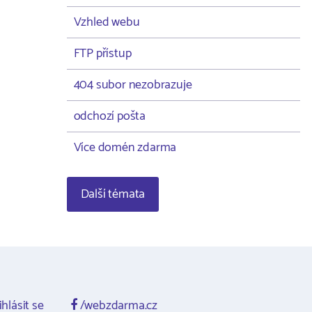
Vzhled webu
FTP přístup
404 subor nezobrazuje
odchozí pošta
Více domén zdarma
Další témata
ihlásit se
/webzdarma.cz