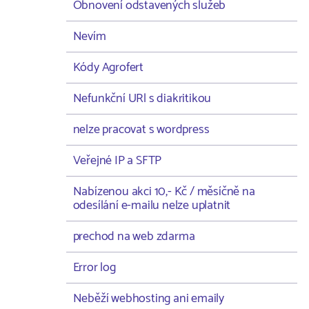
Obnovení odstavených služeb
Nevím
Kódy Agrofert
Nefunkční URl s diakritikou
nelze pracovat s wordpress
Veřejné IP a SFTP
Nabízenou akci 10,- Kč / měsíčně na
odesílání e-mailu nelze uplatnit
prechod na web zdarma
Error log
Neběží webhosting ani emaily