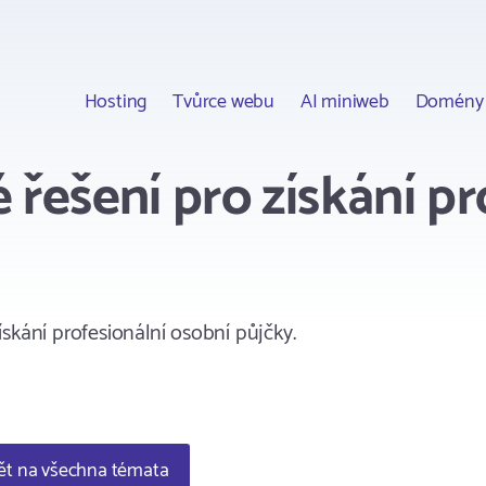
Hosting
Tvůrce webu
AI miniweb
Domény
 řešení pro získání pr
skání profesionální osobní půjčky.
t na všechna témata