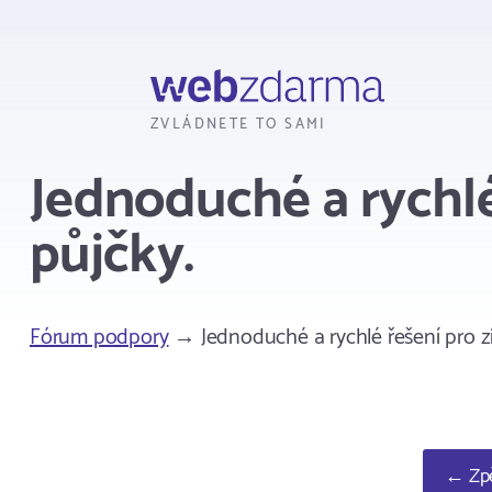
Webzdarma
ZVLÁDNETE TO SAMI
Jednoduché a rychlé
půjčky.
Fórum podpory
→ Jednoduché a rychlé řešení pro zí
← Zpě