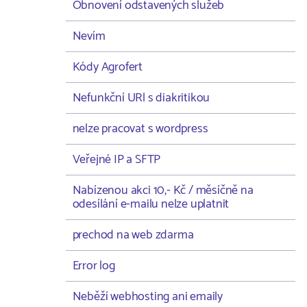
Obnovení odstavených služeb
Nevím
Kódy Agrofert
Nefunkční URl s diakritikou
nelze pracovat s wordpress
Veřejné IP a SFTP
Nabízenou akci 10,- Kč / měsíčně na
odesílání e-mailu nelze uplatnit
prechod na web zdarma
Error log
Neběží webhosting ani emaily