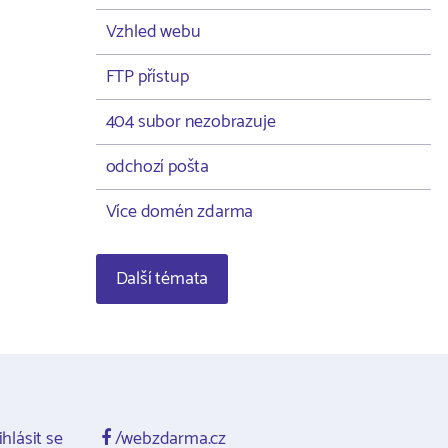
Vzhled webu
FTP přístup
404 subor nezobrazuje
odchozí pošta
Více domén zdarma
Další témata
ihlásit se
/webzdarma.cz