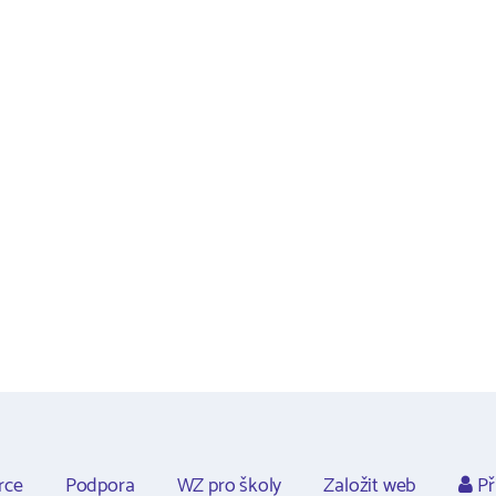
rce
Podpora
WZ pro školy
Založit web
Př