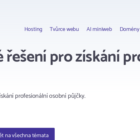
Hosting
Tvůrce webu
AI miniweb
Domény
 řešení pro získání pr
skání profesionální osobní půjčky.
t na všechna témata