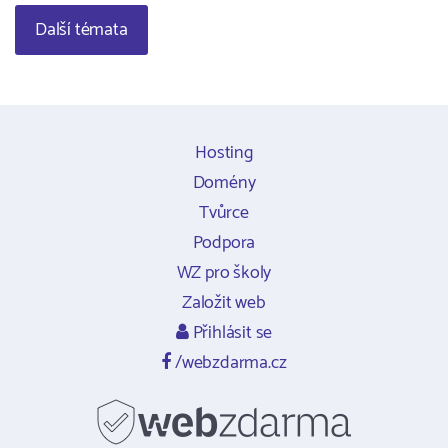
Další témata
Hosting
Domény
Tvůrce
Podpora
WZ pro školy
Založit web
Přihlásit se
/webzdarma.cz