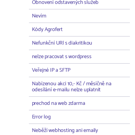
Obnovení odstavených služeb
Nevím
Kódy Agrofert
Nefunkční URl s diakritikou
nelze pracovat s wordpress
Veřejné IP a SFTP
Nabízenou akci 10,- Kč / měsíčně na
odesílání e-mailu nelze uplatnit
prechod na web zdarma
Error log
Neběží webhosting ani emaily