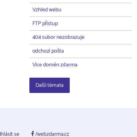
Vzhled webu
FTP přístup
404 subor nezobrazuje
odchozí pošta
Více domén zdarma
Další témata
ihlásit se
/webzdarma.cz