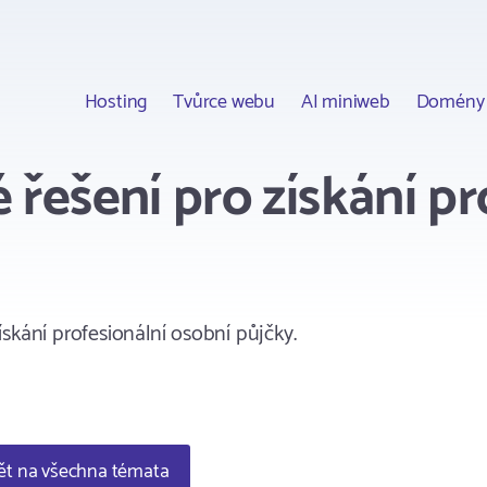
Hosting
Tvůrce webu
AI miniweb
Domény
 řešení pro získání pr
skání profesionální osobní půjčky.
t na všechna témata