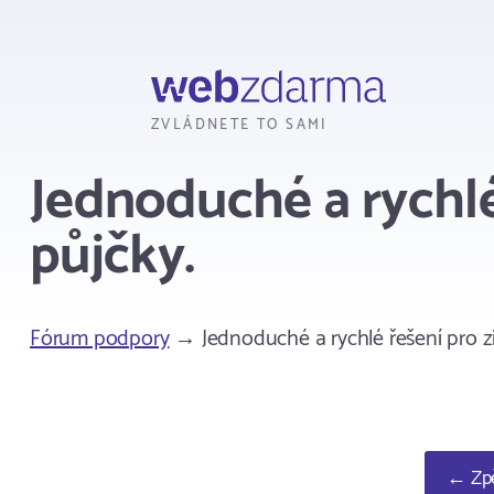
Webzdarma
ZVLÁDNETE TO SAMI
Jednoduché a rychlé
půjčky.
Fórum podpory
→ Jednoduché a rychlé řešení pro zí
← Zpě