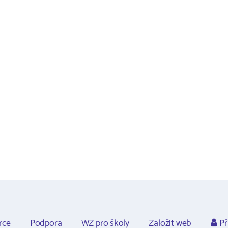
rce
Podpora
WZ pro školy
Založit web
Př